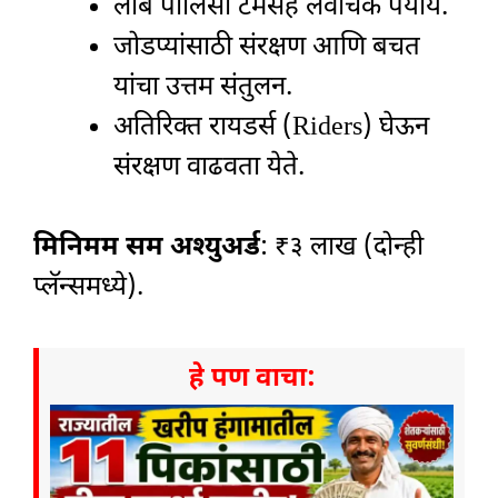
लांब पॉलिसी टर्मसह लवचिक पर्याय.
जोडप्यांसाठी संरक्षण आणि बचत
यांचा उत्तम संतुलन.
अतिरिक्त रायडर्स (Riders) घेऊन
संरक्षण वाढवता येते.
मिनिमम सम अश्युअर्ड
: ₹३ लाख (दोन्ही
प्लॅन्समध्ये).
हे पण वाचा: