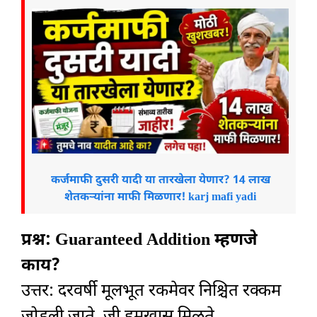
कर्जमाफी दुसरी यादी या तारखेला येणार? 14 लाख
शेतकऱ्यांना माफी मिळणार! karj mafi yadi
प्रश्न: Guaranteed Addition म्हणजे
काय?
उत्तर: दरवर्षी मूलभूत रकमेवर निश्चित रक्कम
जोडली जाते, जी हमखास मिळते.