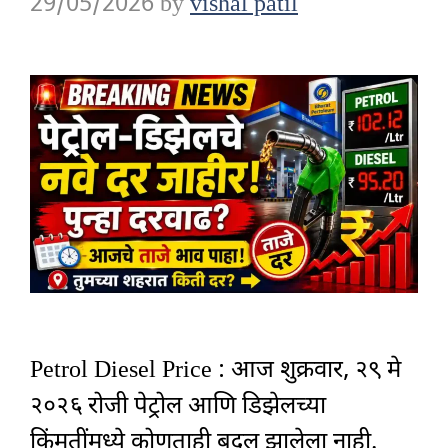
29/05/2026
by
vishal patil
Petrol Diesel Price : आज शुक्रवार, २९ मे
२०२६ रोजी पेट्रोल आणि डिझेलच्या
किंमतींमध्ये कोणताही बदल झालेला नाही.