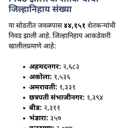
जिल्हानिहाय संख्या
या सोडतीत जवळपास
४४,१५१
शेतकऱ्यांची
निवड झाली आहे. जिल्हानिहाय आकडेवारी
खालीलप्रमाणे आहे:
अहमदनगर:
२,६८३
अकोला:
१,५३६
अमरावती:
१,३३१
छत्रपती संभाजीनगर:
१,३९४
बीड:
२,३११
भंडारा:
३५७