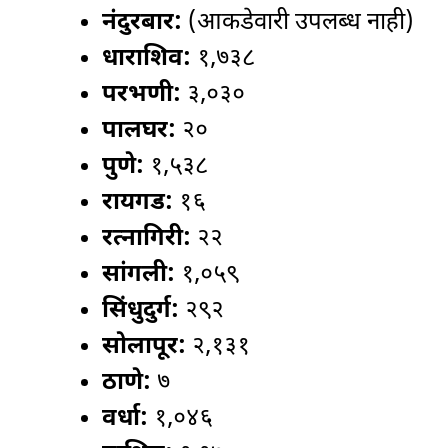
नंदुरबार:
(आकडेवारी उपलब्ध नाही)
धाराशिव:
१,७३८
परभणी:
३,०३०
पालघर:
२०
पुणे:
१,५३८
रायगड:
१६
रत्नागिरी:
२२
सांगली:
१,०५९
सिंधुदुर्ग:
२९२
सोलापूर:
२,१३१
ठाणे:
७
वर्धा:
१,०४६