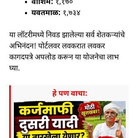
वाशिम:
१,१७०
यवतमाळ:
१,७३४
या लॉटरीमध्ये निवड झालेल्या सर्व शेतकऱ्यांचे
अभिनंदन! पोर्टलवर लवकरात लवकर
कागदपत्रे अपलोड करून या योजनेचा लाभ
घ्या.
हे पण वाचा: