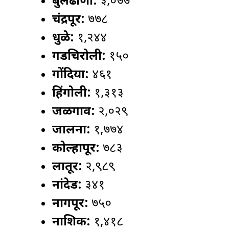
बुलढाणा:
३,०७७
चंद्रपूर:
७७८
धुळे:
१,२४४
गडचिरोली:
१५०
गोंदिया:
४६१
हिंगोली:
१,३१३
जळगाव:
२,०२९
जालना:
१,७७४
कोल्हापूर:
७८३
लातूर:
२,९८९
नांदेड:
३४१
नागपूर:
७५०
नाशिक:
१,४१८