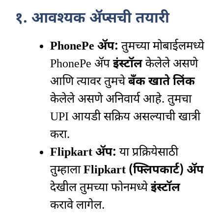
१. आवश्यक ॲप्सची तयारी
PhonePe ॲप:
तुमच्या मोबाईलमध्ये
PhonePe ॲप
इंस्टॉल
केलेले असणे
आणि त्यावर तुमचे
बँक खाते लिंक
केलेले असणे अनिवार्य आहे. तुमचा
UPI आयडी सक्रिय असल्याची खात्री
करा.
Flipkart ॲप:
या प्रक्रियेसाठी
तुम्हाला
Flipkart (फ्लिपकार्ट) ॲप
देखील तुमच्या फोनमध्ये
इंस्टॉल
करावे लागेल.