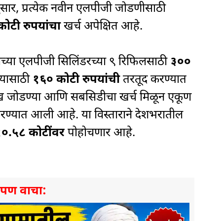
ीनुसार, प्रत्येक नवीन एलपीजी जोडणीसाठी
ोटी रुपयांचा
खर्च अपेक्षित आहे.
जनाच्या एलपीजी सिलिंडरच्या ९ रिफिलसाठी
३००
्यासाठी
१६० कोटी रुपयांची
तरतूद करण्यात
ाख जोडण्या आणि सबसिडीचा खर्च मिळून एकूण
ण्यात आली आहे. या विस्ताराने देशभरातील
 १०.५८ कोटींवर
पोहोचणार आहे.
े पण वाचा: