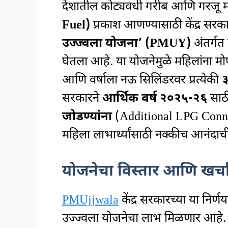
देशातील कोट्यवधी गरीब आणि गरजू म
Fuel)
प्रकाश आणण्यासाठी केंद्र सरकारने
उज्ज्वला योजना’ (PMUY)
अंतर्गत 
घेतला आहे. या योजनेमुळे महिलांना
आणि वर्षाला नऊ सिलिंडरवर प्रत्येकी
३
सरकारने
आर्थिक वर्ष २०२५-२६
साठ
जोडण्यांना
(Additional LPG Connect
महिला लाभार्थ्यांसाठी नक्कीच आनंद
योजनेचा विस्तार आणि खर्च
PMUjjwala
केंद्र सरकारच्या या नि
उज्ज्वला योजनेचा लाभ मिळणार आहे. केंद