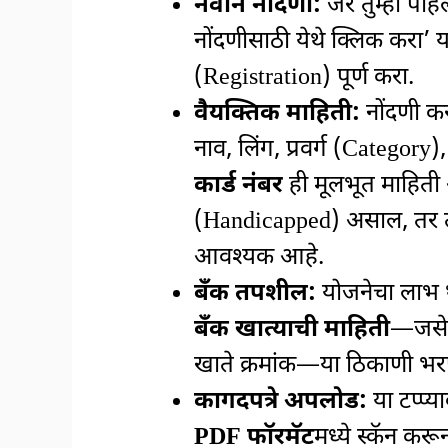
नवीन नोंदणी:
जर तुम्ही पहि
नोंदणीसाठी येथे क्लिक करा’ 
(Registration) पूर्ण करा.
वैयक्तिक माहिती:
नोंदणी कर
नाव, लिंग, प्रवर्ग (Category),
कार्ड नंबर
ही मूलभूत माहिती 
(Handicapped) असाल, तर त्
आवश्यक आहे.
बँक तपशील:
योजनेचा लाभ थे
बँक खात्याची माहिती
—जसे 
खाते क्रमांक—या ठिकाणी भ
कागदपत्रे अपलोड:
या टप्प्
PDF फॉरमॅट
मध्ये स्कॅन क