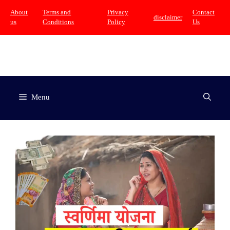
Skip
About
Terms and
Privacy
Contact
disclaimer
us
Conditions
Policy
Us
to
content
Menu