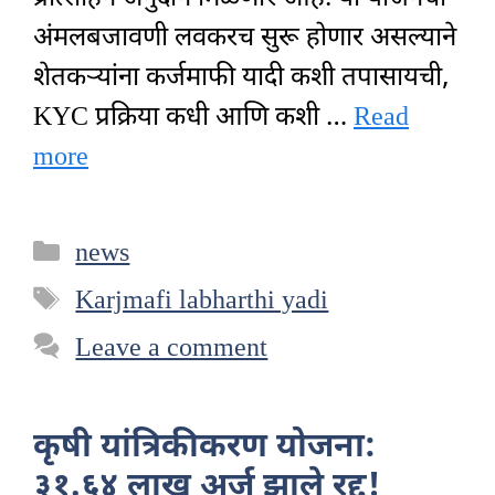
अंमलबजावणी लवकरच सुरू होणार असल्याने
शेतकऱ्यांना कर्जमाफी यादी कशी तपासायची,
KYC प्रक्रिया कधी आणि कशी …
Read
more
Categories
news
Tags
Karjmafi labharthi yadi
Leave a comment
कृषी यांत्रिकीकरण योजना:
३१.६४ लाख अर्ज झाले रद्द!